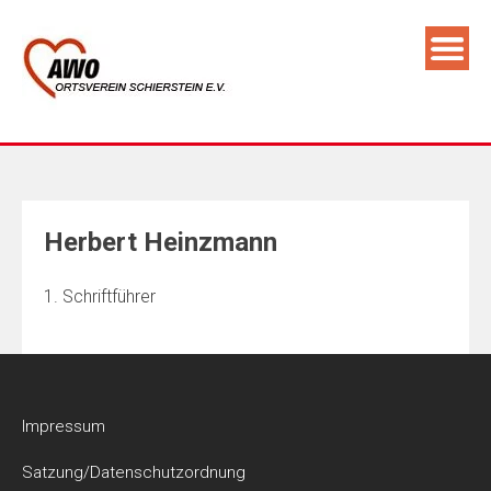
Skip
to
content
Herbert Heinzmann
1. Schriftführer
Impressum
Satzung/Datenschutzordnung