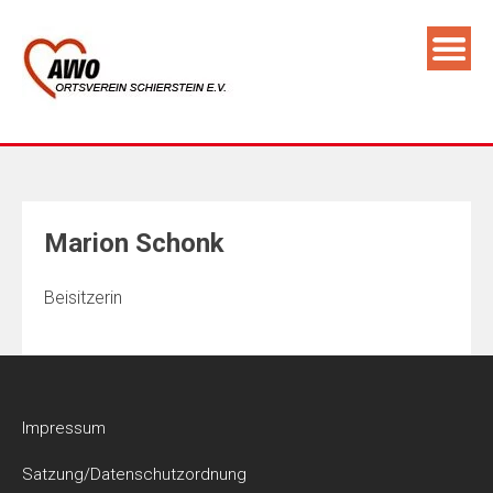
Skip
to
content
Marion Schonk
Beisitzerin
Impressum
Satzung/Datenschutzordnung