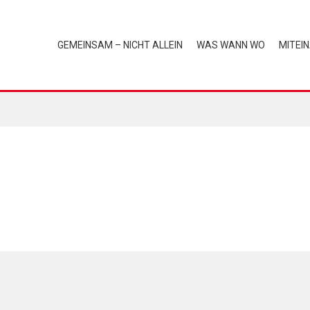
GEMEINSAM – NICHT ALLEIN
WAS WANN WO
MITEI