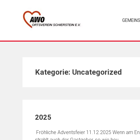
Skip
to
content
GEMEINS
Kategorie:
Uncategorized
2025
Fröhliche Adventsfeier 11.12.2025 Wenn am Ende
strahlt auch der Gastgeber, so wie heu